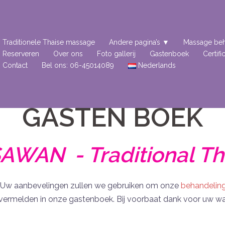
Traditionele Thaise massage
Andere pagina’s ▼
Massage beh
Reserveren
Over ons
Foto gallerij
Gastenboek
Certifi
Contact
Bel ons: 06-45014089
Nederlands
GASTEN BOEK
AWAN - Traditional T
. Uw aanbevelingen zullen we gebruiken om onze
behandelin
vermelden in onze gastenboek. Bij voorbaat dank voor uw wa