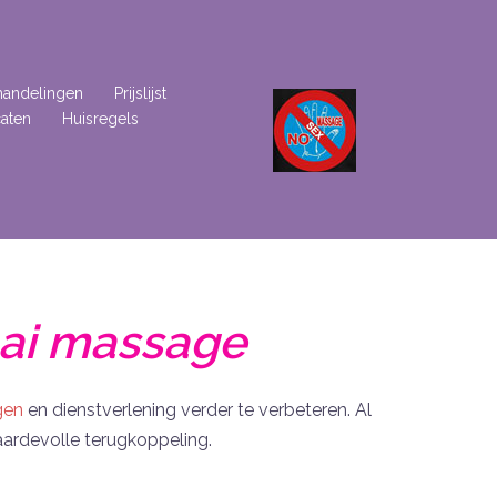
andelingen
Prijslijst
caten
Huisregels
hai massage
gen
en dienstverlening verder te verbeteren. Al
ardevolle terugkoppeling.